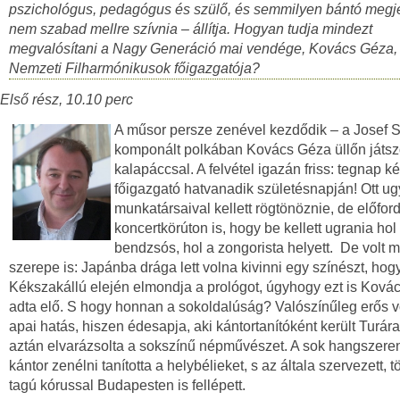
pszichológus, pedagógus és szülő, és semmilyen bántó megj
nem szabad mellre szívnia – állítja. Hogyan tudja mindezt
megvalósítani a Nagy Generáció mai vendége, Kovács Géza,
Nemzeti Filharmónikusok főigazgatója?
Első rész, 10.10 perc
A műsor persze zenével kezdődik – a Josef St
komponált polkában Kovács Géza üllőn játszo
kalapáccsal. A felvétel igazán friss: tegnap ké
főigazgató hatvanadik születésnapján! Ott u
munkatársaival kellett rögtönöznie, de előfor
koncertkörúton is, hogy be kellett ugrania hol
bendzsós, hol a zongorista helyett. De volt m
szerepe is: Japánba drága lett volna kivinni egy színészt, hog
Kékszakállú elején elmondja a prológot, úgyhogy ezt is Ková
adta elő. S hogy honnan a sokoldalúság? Valószínűleg erős v
apai hatás, hiszen édesapja, aki kántortanítóként került Turára
aztán elvarázsolta a sokszínű népművészet. A sok hangszeren
kántor zenélni tanította a helybélieket, s az általa szervezett, 
tagú kórussal Budapesten is fellépett.