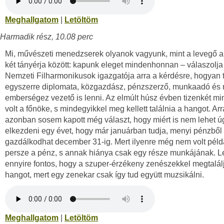
Meghallgatom
|
Letöltöm
Harmadik rész, 10.08 perc
Mi, művészeti menedzserek olyanok vagyunk, mint a levegő a
két tányérja között: kapunk eleget mindenhonnan – válaszolja
Nemzeti Filharmonikusok igazgatója arra a kérdésre, hogyan 
egyszerre diplomata, közgazdász, pénzszerző, munkaadó és
emberségez vezető is lenni. Az elmúlt húsz évben tizenkét min
volt a főnöke, s mindegyikkel meg kellett találnia a hangot. Arr
azonban sosem kapott még választ, hogy miért is nem lehet ú
elkezdeni egy évet, hogy már januárban tudja, menyi pénzből
gazdálkodhat december 31-ig. Mert ilyenre még nem volt péld
persze a pénz, s annak hiánya csak egy része munkájának. 
ennyire fontos, hogy a szuper-érzékeny zenészekkel megtalál
hangot, mert egy zenekar csak így tud együtt muzsikálni.
Meghallgatom
|
Letöltöm