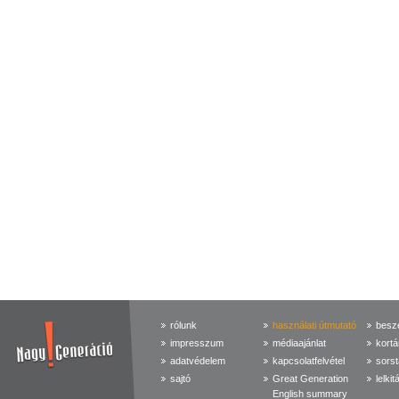
rólunk
használati útmutató
beszé
impresszum
médiaajánlat
kortá
adatvédelem
kapcsolatfelvétel
sorst
sajtó
Great Generation
lelkit
English summary