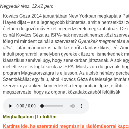
Negyedik rész, 12.42 perc
Kovács Géza 2014 januárjában New Yorkban megkapta a Pat
Hayes díjat – ez a legnagyobb kitüntetés, amit a nemzetközi z
életben dolgozó művészeti menedzserek megkaphatnak. De m
csinál Kovács Géza az ISPA-nak nevezett nemzetközi szerve
főleg mi mindent csinál a szervezet?
Gyerekek megmentése a
által
– talán már önök is hallottak erről a fantasztikus, Dél-Am
indult programról, amelyben gyerekek tízezrei ismerkednek m
klasszikus zenével úgy, hogy zenekarban játszanak. A sok eg
mellett ezzel is foglalkozik az ISPA. Most azon dolgoznak, ho
program Magyarországra is eljusson. Az utolsó néhány percb
Szentbékálla: egy falu, ahol Kovács Géza és felesége immár 
szervez nyaranként koncerteket a templomban. Igaz, előbb
megszervezte, hogy az orgonát közadakozásból felújítsák.
Meghallgatom
|
Letöltöm
Kattints ide, ha szeretnéd megnézni a rádióműsorral kapc