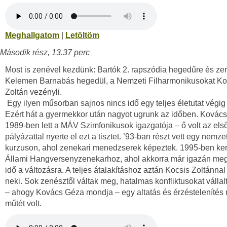
Meghallgatom
|
Letöltöm
Második rész, 13.37 perc
Most is zenével kezdünk: Bartók 2. rapszódia hegedűre és ze
Kelemen Barnabás hegedül, a Nemzeti Filharmonikusokat Ko
Zoltán vezényli.
Egy ilyen műsorban sajnos nincs idő egy teljes életutat végig
Ezért hát a gyermekkor után nagyot ugrunk az időben. Kovác
1989-ben lett a MÁV Szimfonikusok igazgatója ­– ő volt az első
pályázattal nyerte el ezt a tisztet. ’93-ban részt vett egy nemze
kurzuson, ahol zenekari menedzserek képeztek. 1995-ben ker
Állami Hangversenyzenekarhoz, ahol akkorra már igazán meg
idő a változásra. A teljes átalakításhoz aztán Kocsis Zoltánnal
neki. Sok zenésztől váltak meg, hatalmas konfliktusokat vállal
– ahogy Kovács Géza mondja – egy altatás és érzéstelenítés 
műtét volt.