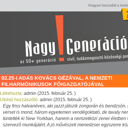
Hogyan használd a honl
02.25-I ADÁS KOVÁCS GÉZÁVAL, A NEMZETI
FILHARMÓNIKUSOK FŐIGAZGATÓJÁVAL
Létrehozta:
admin (2015. február 25. )
Utolsó hozzászóló:
admin (2015. február 25. )
Egy friss hatvanéves, aki jazzt játszik zongorán és bendzsón, 
verset is mond, három egyetemen vendégoktató, de tavaly ne
tüntették ki New Yorkban, hanem a nemzetközi zenei életben 
szervező munkájáért. A jó művészeti menedzser egyszerre k