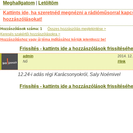
Meghallgatom
|
Letöltöm
Kattints ide, ha szeretnéd megnézni a rádióműsorral kapc
hozzászólásokat!
Hozzászólások száma: 1
Összes hozzászólás megtekintése >
Keresés szakértői hozzászólásokra >
Hozzászóláshoz vagy új téma indításához kérjük jelentkezz be!
Frissítés - kattints ide a hozzászólások frissítéséhe
admin
2014. 12.
Nő
#link
12.24-i adás régi Karácsonyokról, Saly Noémivel
Frissítés - kattints ide a hozzászólások frissítéséhe