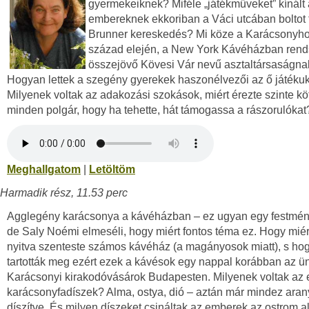
gyermekeiknek? Miféle „játékműveket” kínált
embereknek ekkoriban a Váci utcában boltot 
Brunner kereskedés? Mi köze a Karácsonyho
század elején, a New York Kávéházban ren
összejövő Kövesi Vár nevű asztaltársaságna
Hogyan lettek a szegény gyerekek haszonélvezői az ő játéku
Milyenek voltak az adakozási szokások, miért érezte szinte k
minden polgár, hogy ha tehette, hát támogassa a rászorulókat
Meghallgatom
|
Letöltöm
Harmadik rész, 11.53 perc
Agglegény karácsonya a kávéházban – ez ugyan egy festmén
de Saly Noémi elmeséli, hogy miért fontos téma ez. Hogy miért 
nyitva szenteste számos kávéház (a magányosok miatt), s ho
tartották meg ezért ezek a kávésok egy nappal korábban az ü
Karácsonyi kirakodóvásárok Budapesten. Milyenek voltak az 
karácsonyfadíszek? Alma, ostya, dió – aztán már mindez aran
díszítve. És milyen díszeket csináltak az emberek az ostrom a