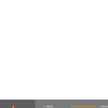
rólunk
használati útmutató
beszé