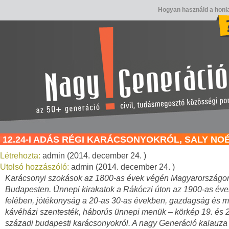
Hogyan használd a honl
12.24-I ADÁS RÉGI KARÁCSONYOKRÓL, SALY NO
Létrehozta:
admin (2014. december 24. )
Utolsó hozzászóló:
admin (2014. december 24. )
Karácsonyi szokások az 1800-as évek végén Magyarországon
Budapesten. Ünnepi kirakatok a Rákóczi úton az 1900-as éve
felében, jótékonyság a 20-as 30-as években, gazdagság és 
kávéházi szentesték, háborús ünnepi menük – körkép 19. és 
századi budapesti karácsonyokról. A nagy Generáció kalauza