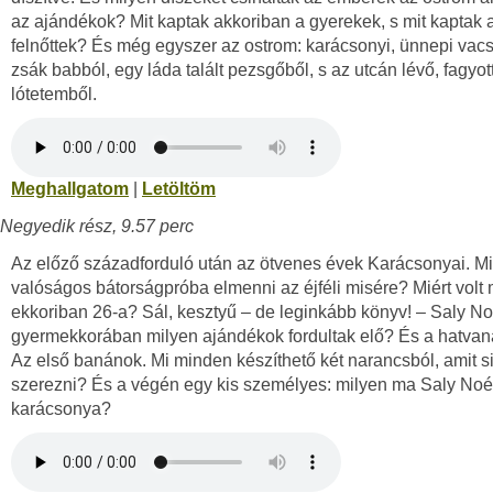
az ajándékok? Mit kaptak akkoriban a gyerekek, s mit kaptak 
felnőttek? És még egyszer az ostrom: karácsonyi, ünnepi vac
zsák babból, egy láda talált pezsgőből, s az utcán lévő, fagyot
lótetemből.
Meghallgatom
|
Letöltöm
Negyedik rész, 9.57 perc
Az előző századforduló után az ötvenes évek Karácsonyai. Mié
valóságos bátorságpróba elmenni az éjféli misére? Miért vol
ekkoriban 26-a? Sál, kesztyű – de leginkább könyv! – Saly N
gyermekkorában milyen ajándékok fordultak elő? És a hatva
Az első banánok. Mi minden készíthető két narancsból, amit si
szerezni? És a végén egy kis személyes: milyen ma Saly No
karácsonya?