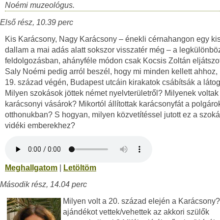
Noémi muzeológus.
Első rész, 10.39 perc
Kis Karácsony, Nagy Karácsony – énekli cérnahangon egy kis
dallam a mai adás alatt sokszor visszatér még – a legkülönb
feldolgozásban, ahányféle módon csak Kocsis Zoltán eljátszot
Saly Noémi pedig arról beszél, hogy mi minden kellett ahhoz,
19. század végén, Budapest utcáin kirakatok csábítsák a látog
Milyen szokások jöttek német nyelvterületről? Milyenek voltak
karácsonyi vásárok? Mikortól állítottak karácsonyfát a polgáro
otthonukban? S hogyan, milyen közvetítéssel jutott ez a szoká
vidéki emberekhez?
Meghallgatom
|
Letöltöm
Második rész, 14.04 perc
Milyen volt a 20. század elején a Karácsony
ajándékot vettek/vehettek az akkori szülők