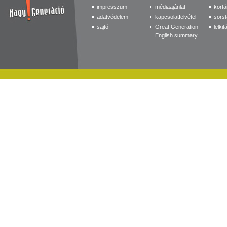
impresszum
médiaajánlat
kortá
adatvédelem
kapcsolatfelvétel
sorst
sajtó
Great Generation
lelkit
English summary