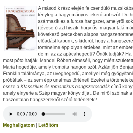
A második rész elején felcsendülő muzsikáb
tényleg a hagyományos tekerőlant szól. De h
származik ez a furcsa hangszer, amelyről so
(tévesen) azt hiszik, hogy ősi magyar találmá
következő percekben alapos hangszertörténe
előadást kapunk, s kiderül, hogy a hangszer
történelme épp olyan érdekes, mint az embe
de mi az az apácahegedű? Önök tudják? Ha 
most pótolhatják: Mandel Róbert elmeséli, hogy miért születet
Mária hegedűje, amely trombita hangon szól. Aztán jön Benja
Franklin találmánya, az üveghegedű, amellyel még gyógyítani
próbáltak – ez sem épp unalmas történet! Ezeket a történeteket
össze a
Klasszikus és romantikus hangszercsodák
című köny
amely elnyerte a Szép magyar könyv díjat. De miről szólnak a
haszontalan hangszerekről szóló történetek?
Meghallgatom
|
Letöltöm