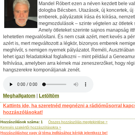
Mandel Róbert ezen a néven kezdett bele val
dologba Bécsben. Utazások, új koncertek, új 
emberek, pályázatok írása és kiírása, nemzet
megmozdulások – szinte végtelen az ötletek 
Amely ötleteket szerinte sajnos manapság it
lehetetlen megvalósítani. És nem csak azért, mert kevés a p
azért is, mert megváltozott a légkör, bizonyos emberek nemi
meghívót, s nemigen nyernek pályázatot. Reméli, Ausztriában
lehet igazi feladatokkal foglalkozni – mint például a Geneamu
felhívása, amelyben arra kérnek mai zeneszerzőket, hogy régi
hangszerekre komponáljanak zenét.
Meghallgatom
|
Letöltöm
Kattints ide, ha szeretnéd megnézni a rádióműsorral kapc
hozzászólásokat!
Hozzászólások száma: 1
Összes hozzászólás megtekintése >
Keresés szakértői hozzászólásokra >
Hozzászóláshoz vagy új téma indításához kérjük jelentkezz be!