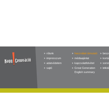
rólunk
használati útmutató
beszé
impresszum
médiaajánlat
kortá
adatvédelem
kapcsolatfelvétel
sorst
sajtó
Great Generation
lelkit
English summary