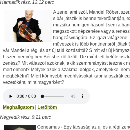
Harmadik rész, 12.12 perc
A zene, ami szól, Mandel Róbert sze
s bár játszik is benne tekerőlantján, e
muzsika nemigen hasonlít sem a han
megszokott népzenére vagy a renes
hangzásvilágára. Ez igazi világzene:
művészek is több kontinensről jöttek 
vár Mandel a régi és az új találkozásától? S mit vár új környez
hiszen nemrégiben Bécsbe költözött. De miért lett belőle oszt
zenész? Mit válaszol azoknak, akik szemrehányást tesznek ne
mert elment? Melyek azok a szakmai dolgok, amelyekkel nem 
megbékélni? Miért könnyebb meghívásokat kapnia osztrák eg
vezetőként, mint magyarként?
Meghallgatom
|
Letöltöm
Negyedik rész, 9.21 perc
Geneamus - Egy társaság az új és a régi zené