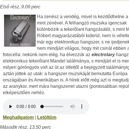
Első rész, 9.09 perc
Ha zenész a vendég, mivel is kezdődhetne a
mint zenével. A felhangzó muzsika igencsak
különbözik a tekerőlant hangzásától, s mint 
Róbert magyarázatából kiderül, nem is véletl
már egy elektronikus hangszer, s ne ijedjene
nem mindjárt világos, hogy mit csinál ebben 
fotocella: nekünk nem elég, ha élvezzük az
electrotary
hangzá
elektronikus tekerőlant Mandel találmánya, s mindjárt el is mes
milyen göröngyös volt az út az ötlettől a bejegyzett találmányi
aztán jöttek az utak: a hangszer muzsikáját bemutatta Európa
országában és Amerikában is. A hírek előtt még azt is megtudju
az aranykor, mert mára hangszerrel utazni (pontosabban repül
elképesztően nehéz.
Meghallgatom
|
Letöltöm
Második rész, 13.50 perc