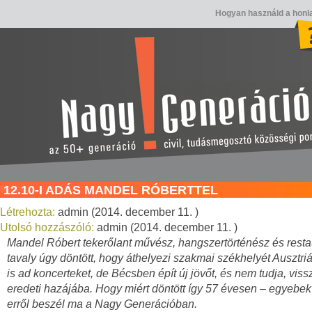
Hogyan használd a honl
12.10-I ADÁS MANDEL RÓBERTTEL
Létrehozta:
admin (2014. december 11. )
Utolsó hozzászóló:
admin (2014. december 11. )
Mandel Róbert tekerőlant művész, hangszertörténész és resta
tavaly úgy döntött, hogy áthelyezi szakmai székhelyét Ausztriá
is ad koncerteket, de Bécsben épít új jövőt, és nem tudja, viss
eredeti hazájába. Hogy miért döntött így 57 évesen – egyebek
erről beszél ma a Nagy Generációban.