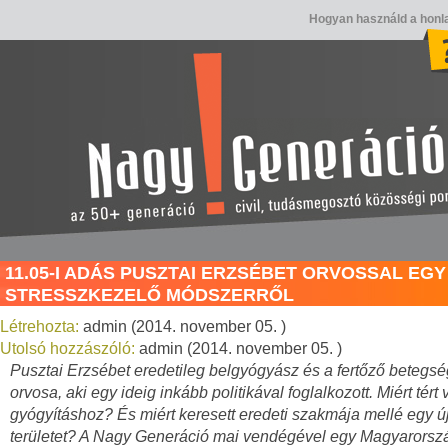
Hogyan használd a honl
11.05-I ADÁS PUSZTAI ERZSÉBET ORVOSSAL EGY
STRESSZKEZELŐ MÓDSZERRŐL
Létrehozta:
admin (2014. november 05. )
Utolsó hozzászóló:
admin (2014. november 05. )
Pusztai Erzsébet eredetileg belgyógyász és a fertőző betegs
orvosa, aki egy ideig inkább politikával foglalkozott. Miért tért 
gyógyításhoz? És miért keresett eredeti szakmája mellé egy ú
területet? A Nagy Generáció mai vendégével egy Magyarors