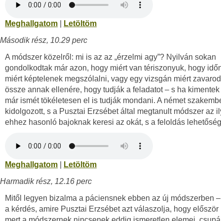
Meghallgatom
|
Letöltöm
Második rész, 10.29 perc
A módszer közelről: mi is az az „érzelmi agy”? Nyilván sokan
gondolkodtak már azon, hogy miért van tériszonyuk, hogy idő
miért képtelenek megszólalni, vagy egy vizsgán miért zavaro
össze annak ellenére, hogy tudják a feladatot – s ha kimentek 
már ismét tökéletesen el is tudják mondani. A német szakembe
kidolgozott, s a Pusztai Erzsébet által megtanult módszer az il
ehhez hasonló bajoknak keresi az okát, s a feloldás lehetőség
Meghallgatom
|
Letöltöm
Harmadik rész, 12.16 perc
Mitől legyen bizalma a páciensnek ebben az új módszerben –
a kérdés, amire Pusztai Erzsébet azt válaszolja, hogy először i
mert a módszernek nincsenek eddig ismeretlen elemei, csup