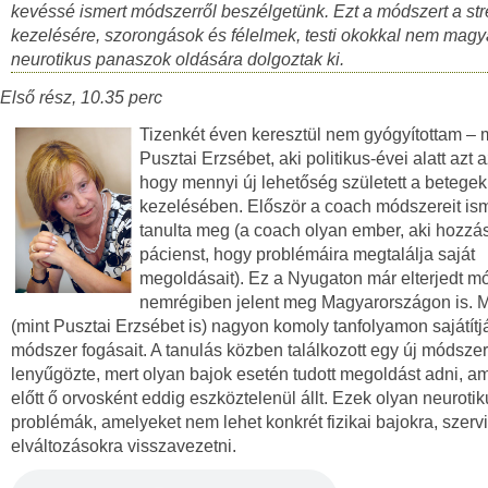
kevéssé ismert módszerről beszélgetünk. Ezt a módszert a st
kezelésére, szorongások és félelmek, testi okokkal nem mag
neurotikus panaszok oldására dolgoztak ki.
Első rész, 10.35 perc
Tizenkét éven keresztül nem gyógyítottam –
Pusztai Erzsébet, aki politikus-évei alatt azt az
hogy mennyi új lehetőség született a betegek
kezelésében. Először a coach módszereit ism
tanulta meg (a coach olyan ember, aki hozzás
pácienst, hogy problémáira megtalálja saját
megoldásait). Ez a Nyugaton már elterjedt m
nemrégiben jelent meg Magyarországon is. 
(mint Pusztai Erzsébet is) nagyon komoly tanfolyamon sajátítjá
módszer fogásait. A tanulás közben találkozott egy új módszer
lenyűgözte, mert olyan bajok esetén tudott megoldást adni, a
előtt ő orvosként eddig eszköztelenül állt. Ezek olyan neuroti
problémák, amelyeket nem lehet konkrét fizikai bajokra, szervi
elváltozásokra visszavezetni.