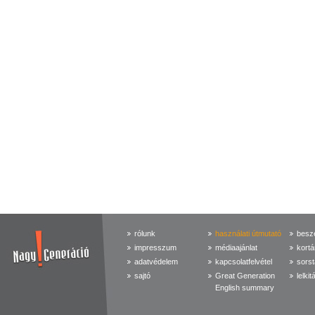
rólunk
használati útmutató
beszé
impresszum
médiaajánlat
kortá
adatvédelem
kapcsolatfelvétel
sorst
sajtó
Great Generation
lelkit
English summary