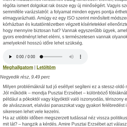
régóta ismert dolgokat rak össze egy új minőségért. Vagyis sz
semmiféle varázslatról: a folyamat minden egyes pontja érthet
elmagyarázható. Amúgy ez egy ISO szerint minősített módszer
kórházban és kutatóintézetben végzett kísérletekkel ellenőrizt
hogy mennyire biztosan hat? Vannak egyszerűbb ügyek, ame
gyors eredményt lehet elérni, s természetesen vannak olyanok
amelyeknél hosszú időre lehet szükség.
Meghallgatom
|
Letöltöm
Negyedik rész, 9.49 perc
Milyen problémáknál tud jó eséllyel segíteni ez a stessz-old
Jól működik – mondja Pusztai Erzsébet – különböző fóbiáknál
például a pókoktól vagy kígyóktól való iszonyodás, tériszony 
de alvászavart, elalvási panaszokat vagy gyakori felébredést i
sikeresen lehet vele kezelni.
Ha az utóbbi időben megszerzett tudással néz vissza politikus
mit lát? – hangzik a kérdés. Amire Pusztai Erzsébet azt válasz