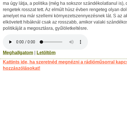
ma úgy látja, a politika (még ha sokszor szándékolatlanul is), 
rengetek rosszat tett. Az elmúlt húsz évben rengeteg olyan dolo
amelyet ma már szellemi környezetszennyezésnek lát. S az ak
elkövetett hibáknál csak az rosszabb, amikor valaki szándékos
politikáját a megosztásra, gyűlöletkeltésre.
Meghallgatom
|
Letöltöm
Kattints ide, ha szeretnéd megnézni a rádióműsorral kapc
hozzászólásokat!