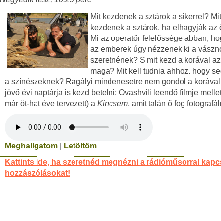
Mit kezdenek a sztárok a sikerrel? Mit
kezdenek a sztárok, ha elhagyják az 
Mi az operatőr felelőssége abban, h
az emberek úgy nézzenek ki a vászn
szeretnének? S mit kezd a korával az
maga? Mit kell tudnia ahhoz, hogy s
a színészeknek? Ragályi mindenesetre nem gondol a korával,
jövő évi naptárja is kezd betelni: Ovashvili leendő filmje mellet
már öt-hat éve tervezett) a
Kincsem
, amit talán ő fog fotografál
Meghallgatom
|
Letöltöm
Kattints ide, ha szeretnéd megnézni a rádióműsorral kapc
hozzászólásokat!