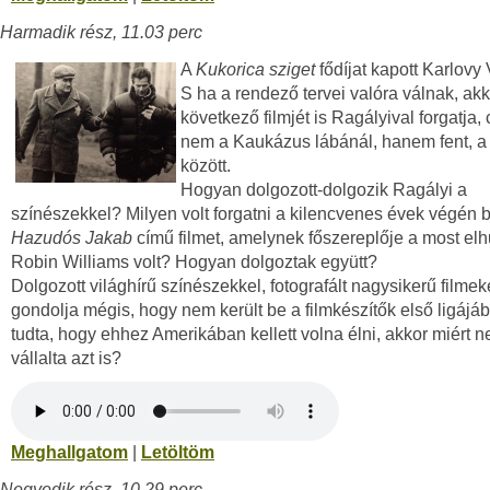
Harmadik rész, 11.03 perc
A
Kukorica sziget
fődíjat kapott Karlovy
S ha a rendező tervei valóra válnak, akk
következő filmjét is Ragályival forgatja,
nem a Kaukázus lábánál, hanem fent, a
között.
Hogyan dolgozott-dolgozik Ragályi a
színészekkel? Milyen volt forgatni a kilencvenes évek végén 
Hazudós Jakab
című filmet, amelynek főszereplője a most elh
Robin Williams volt? Hogyan dolgoztak együtt?
Dolgozott világhírű színészekkel, fotografált nagysikerű filmek
gondolja mégis, hogy nem került be a filmkészítők első ligájá
tudta, hogy ehhez Amerikában kellett volna élni, akkor miért 
vállalta azt is?
Meghallgatom
|
Letöltöm
Negyedik rész, 10.29 perc