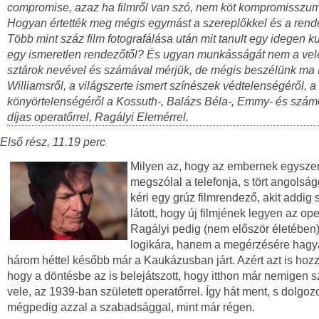
compromise, azaz ha filmről van szó, nem köt kompromisszum
Hogyan értették meg mégis egymást a szereplőkkel és a ren
Több mint száz film fotografálása után mit tanult egy idegen kul
egy ismeretlen rendezőtől? És ugyan munkásságát nem a vele
sztárok nevével és számával mérjük, de mégis beszélünk ma
Williamsről, a világszerte ismert színészek védtelenségéről, a
könyörtelenségéről a Kossuth-, Balázs Béla-, Emmy- és szá
díjas operatőrrel, Ragályi Elemérrel.
Első rész, 11.19 perc
Milyen az, hogy az embernek egysze
megszólal a telefonja, s tört angolság
kéri egy grúz filmrendező, akit addig
látott, hogy új filmjének legyen az op
Ragályi pedig (nem először életében
logikára, hanem a megérzésére hagya
három héttel később már a Kaukázusban járt. Azért azt is hozz
hogy a döntésbe az is belejátszott, hogy itthon már nemigen
vele, az 1939-ban született operatőrrel. Így hát ment, s dolgozo
mégpedig azzal a szabadsággal, mint már régen.