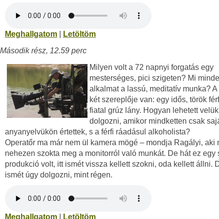
Meghallgatom
|
Letöltöm
Második rész, 12.59 perc
Milyen volt a 72 napnyi forgatás egy
mesterséges, pici szigeten? Mi minde
alkalmat a lassú, meditatív munka? A
két szereplője van: egy idős, török fér
fiatal grúz lány. Hogyan lehetett velük
dolgozni, amikor mindketten csak saj
anyanyelvükön értettek, s a férfi ráadásul alkoholista?
Operatőr ma már nem ül kamera mögé – mondja Ragályi, aki
nehezen szokta meg a monitorról való munkát. De hát ez egy
produkció volt, itt ismét vissza kellett szokni, oda kellett állni. 
ismét úgy dolgozni, mint régen.
Meghallgatom
|
Letöltöm