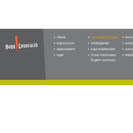
rólunk
használati útmutató
beszé
impresszum
médiaajánlat
kortá
adatvédelem
kapcsolatfelvétel
sorst
sajtó
Great Generation
lelkit
English summary