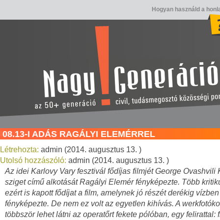
Hogyan használd a honl
08.13-I ADÁS RAGÁLYI ELEMÉRREL
Létrehozta:
admin (2014. augusztus 13. )
Utolsó hozzászóló:
admin (2014. augusztus 13. )
Az idei Karlovy Vary fesztivál fődíjas filmjét George Ovashvili
sziget című alkotását Ragályi Elemér fényképezte. Több kritik
ezért is kapott fődíjat a film, amelynek jó részét derékig vízben
fényképezte. De nem ez volt az egyetlen kihívás. A werkfotók
többször lehet látni az operatőrt fekete pólóban, egy felirattal: 