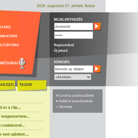
2026. augusztus 07. péntek, Ibolya
BEJELENTKEZÉS
ITÁRS
UNKATÁRS
ULTÚRTÁRS
Regisztráció
Új jelszó
KERESÉS
ÓMŰSORAI
AKOZZ!
TAGOK
✉ Levél a szerkesztőnek
♥ Küldd el ismerősödnek
›› Nyomtat
ez a clip....
 megismerhete...
csatlakozné...
 sem ajánlom....