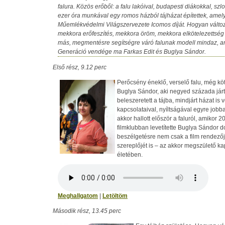
falura. Közös erőből: a falu lakóival, budapesti diákokkal, sz
ezer óra munkával egy romos házból tájházat építettek, ame
Műemlékvédelmi Világszervezete Icomos díját. Hogyan változot
mekkora erőfeszítés, mekkora öröm, mekkora elkötelezettség a
más, megmentésre segítségre váró falunak modell mindaz, am
Generáció vendége ma Farkas Edit és Buglya Sándor.
Első rész, 9.12 perc
Perőcsény éneklő, verselő falu, még köt
Buglya Sándor, aki negyed százada járt o
beleszeretett a tájba, mindjárt házat is 
kapcsolataival, nyíltságával egyre jobba
akkor hallott először a faluról, amikor 
filmklubban levetítette Buglya Sándor d
beszélgetésre nem csak a film rendezőj
szereplőjét is – az akkor megszülető k
életében.
Meghallgatom
|
Letöltöm
Második rész, 13.45 perc