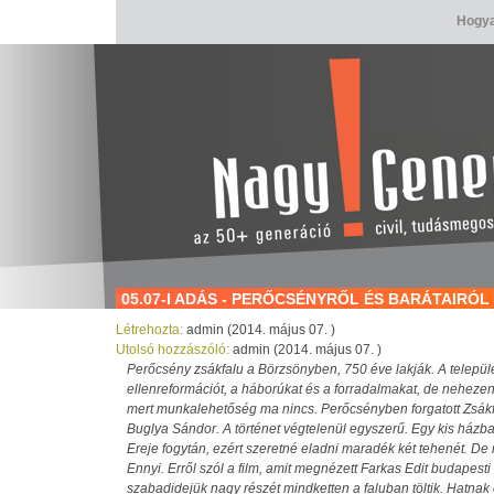
Hogya
05.07-I ADÁS - PERŐCSÉNYRŐL ÉS BARÁTAIRÓL
Létrehozta:
admin (2014. május 07. )
Utolsó hozzászóló:
admin (2014. május 07. )
Perőcsény zsákfalu a Börzsönyben, 750 éve lakják. A település
ellenreformációt, a háborúkat és a forradalmakat, de nehezen é
mert munkalehetőség ma nincs. Perőcsényben forgatott Zsákf
Buglya Sándor. A történet végtelenül egyszerű. Egy kis házban
Ereje fogytán, ezért szeretné eladni maradék két tehenét. D
Ennyi. Erről szól a film, amit megnézett Farkas Edit budapesti 
szabadidejük nagy részét mindketten a faluban töltik. Hatnak 