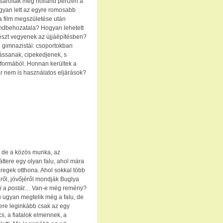
ásárolták meg holland pénzen a
gyan lett az egyre romosabb
 film megszületése után
ndbehozatala? Hogyan lehetett
 részt vegyenek az újjáépítésben?
ti gimnazistái: csoportokban
 ássanak, cipekedjenek, s
tformából. Honnan kerültek a
ár nem is használatos eljárások?
, de a közös munka, az
áttere egy olyan falu, ahol mára
öregek otthona. Ahol sokkal több
téről, jövőjéről mondják Buglya
i a postát
… Van-e még remény?
n ugyan megtelik még a falu, de
ere leginkább csak az egy
s, a fiatalok elmennek, a