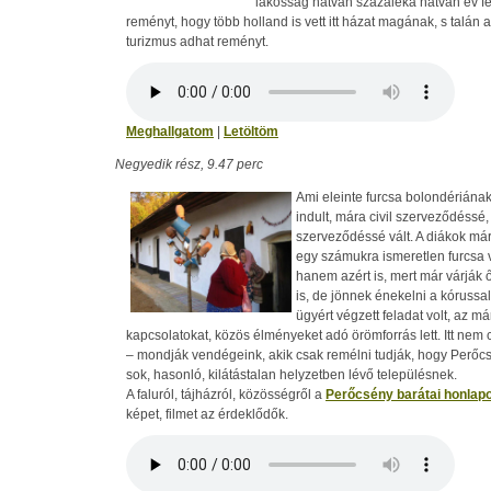
lakosság hatvan százaléka hatvan év fe
reményt, hogy több holland is vett itt házat magának, s talán a
turizmus adhat reményt.
Meghallgatom
|
Letöltöm
Negyedik rész, 9.47 perc
Ami eleinte furcsa bolondériána
indult, mára civil szerveződéss
szerveződéssé vált. A diákok már
egy számukra ismeretlen furcsa v
hanem azért is, mert már várják 
is, de jönnek énekelni a kórussa
ügyért végzett feladat volt, az 
kapcsolatokat, közös élményeket adó örömforrás lett. Itt nem
– mondják vendégeink, akik csak remélni tudják, hogy Perőcs
sok, hasonló, kilátástalan helyzetben lévő településnek.
A faluról, tájházról, közösségről a
Perőcsény barátai honlap
képet, filmet az érdeklődők.