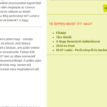
lovákiai asszonyokkal együtt több
ly idén megkapta az Unesco
t és változik az életük,
 félig perőcsényi lét? Lehet-e
i ott történik? A Nagy
TE ÉPPEN MOST ITT VAGY
Főoldal
Társ témák
et is jelent meg – mondja
A Nagy Generáció rádióműsorai
tt először, első látásra
2014-es évad
vett a faluban, ami aztán emberi
05.07-i adás - Perőcsényről és baráta
n elvarázsolta. Farkas Edit
2007-ben az általa szervezett
okumentumfilmjét. A vetítés utáni
ét hívta meg, hanem két
apcsolat mára meghatározó lett