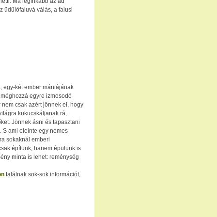
letti. Ma leginkább az ad
z üdülőfaluvá válás, a falusi
k, egy-két ember mániájának
é, méghozzá egyre izmosodó
 nem csak azért jönnek el, hogy
ilágra kukucskáljanak rá,
őket. Jönnek ásni és tapasztani
l. S ami eleinte egy nemes
mára sokaknál emberi
 csak építünk, hanem épülünk is
ény minta is lehet: reménység
on
találnak sok-sok információt,