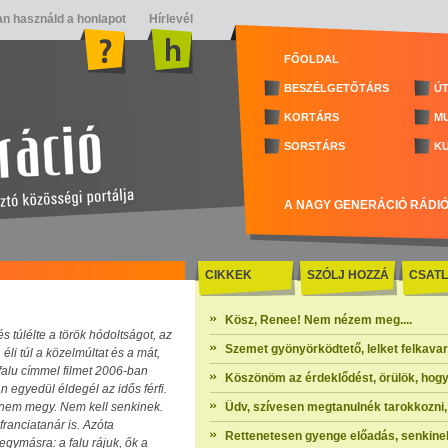
n használd a honlapot
Hírlevél
FŐOLDAL
BESZÉLGETŐTÁRS
ÚT
KORTÁRS
M
SORSTÁRS
K
A NAGY GENERÁCIÓ RÁDI
CIKKEK
SZÓLJ HOZZÁ
CSATL
Kösz, Renee! Nem nézem meg....
 túlélte a török hódoltságot, az
Szemet gyönyörködtető, lelket felkavaró 
li túl a közelmúltat és a mát,
alu címmel filmet 2006-ban
Köszönöm az érdeklődést, örülök, hogy
 egyedül éldegél az idős férfi.
e nem megy. Nem kell senkinek.
Üdv, szívesen megtanulnék tarokkozni, 
franciatanár is. Azóta
Rettenetesen gyenge előadás, senkinek
egymásra: a falu rájuk, ők a