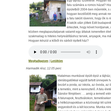
Egy tájház születése. Hogyan v
falu számára a romos házat? Ho
épületből 2004-ben műemlék, s a
hogyan kezdődött meg annak re
a falu lakóit rávenni, hogy ők is
A lakók után jöttek Edit budapes
érkeztek, hogy követ hordjanak,
közben megtapasztaljanak valamit egy általuk ismeretlen éle
szakmailag is hiteles helyreállításhoz tervek, anyagok, ma m
Hogyan készül a kőből és sárból épített ház?
Meghallgatom
|
Letöltöm
Harmadik rész, 12.05 perc
Hatalmas munkával épült-épül a tájház
idelátogatókkal együtt tartott ünnepek h
bezárt a posta, az iskola, az óvoda, az 
a temetés, mint a keresztelő. A falu éle
Sándor filmjében: …
amíg a temető elér
A falunapok, fesztiválokon, temetéseke
a hétköznapokban a közösségi lét színt
vegyesbolt és a két kocsma. Munka ninc