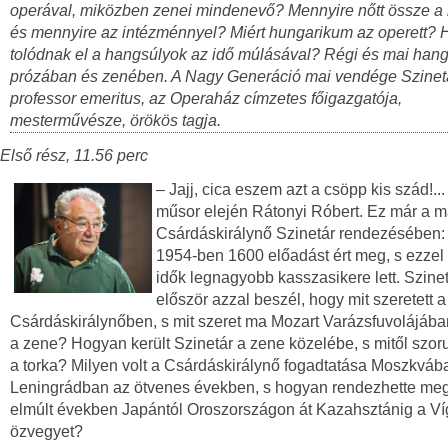
operával, miközben zenei mindenevő? Mennyire nőtt össze a 
és mennyire az intézménnyel? Miért hungarikum az operett?
tolódnak el a hangsúlyok az idő múlásával? Régi és mai han
prózában és zenében. A Nagy Generáció mai vendége Szinetá
professor emeritus, az Operaház címzetes főigazgatója,
mesterművésze, örökös tagja.
Első rész, 11.56 perc
– Jajj, cica eszem azt a csöpp kis szád!...
műsor elején Rátonyi Róbert. Ez már a 
Csárdáskirálynő Szinetár rendezésében: 
1954-ben 1600 előadást ért meg, s ezze
idők legnagyobb kasszasikere lett. Szine
először azzal beszél, hogy mit szeretett a
Csárdáskirálynőben, s mit szeret ma Mozart Varázsfuvolájában
a zene? Hogyan került Szinetár a zene közelébe, s mitől szorul
a torka? Milyen volt a Csárdáskirálynő fogadtatása Moszkváb
Leningrádban az ötvenes években, s hogyan rendezhette me
elmúlt években Japántól Oroszországon át Kazahsztánig a Ví
özvegyet?