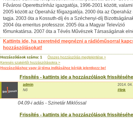
Fővárosi Operettszínház igazgatója, 1996-2001 között, valami
2005 között az Operaház főigazgatója. 2000 óta az Operaház
tagja. 2003 óta a Kossuth-díj és a Széchenyi-díj Bizottságának
2004 óta emeritus professzor. 2005 óta a Magyar Televízió
főmunkatársa. 2007 óta a Tévés Művészek Társaságának eln
Kattints ide, ha szeretnéd megnézni a rádióműsorral kapc
hozzászólásokat!
Hozzászólások száma: 1
Összes hozzászólás megtekintése >
Keresés szakértői hozzászólásokra >
Hozzászóláshoz vagy új téma indításához kérjük jelentkezz be!
Frissítés - kattints ide a hozzászólások frissítéséhe
admin
2014. 04.
Nő
#link
04.09-i adás - Szinetár Miklóssal
Frissítés - kattints ide a hozzászólások frissítéséhe