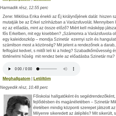
Harmadik rész, 12.55 perc
Zene: Miklósa Erika énekli az Éj királynőjének dalát ­ hiszen
mutatják be az Erkel színházban a Varázsfuvolát. Mennyiben 
ez az előadás, mint az össze előző? Miért kell másképp játsz
fős Erkelben, mit egy kisebben? „Számomra a Varázsfuvola ol
egy kaleidoszkóp ­– mondja Szinetár ­ ezernyi szín és hangulat
számítson most a közönség? Mit jelent a rendezőnek a darab,
felfogást kedvel, s mitől leli ki a hideg? Szabadkőművesség é
történelmi hűség ­ mit rendez bele az előadásba Szinetár ma?
Meghallgatom
|
Letöltöm
Negyedik rész, 10.48 perc
Főiskolai hallgatóként és segédrendezőként
fejlődésben és magánéletében – Szinetár Mi
életében mindig központi szerepet játszott az
Milyenre sikeredett az átépítés? Mit sikerült, s