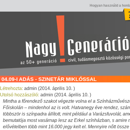
Hogyan használd a honl
04.09-I ADÁS - SZINETÁR MIKLÓSSAL
Létrehozta:
admin (2014. április 10. )
Utolsó hozzászóló:
admin (2014. április 10. )
Mintha a főrendező szakot végezte volna el a Színházművész
Főiskolán – mindenhol az is volt. Hatvanegy éve rendez, sz
többször is színpadra állított, mint például a Varázsfuvolát, a
bemutatója most vasárnap lesz az Erkel színházban, s amire 
elővételben több mint 16.000 jegy kelt el. Mennyire nőtt össze