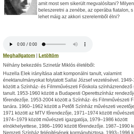
amit most sem sikerült megvalósítani? Milyen
beleszeretni a zenébe, az operába fiatalon, 
lehet máig az akkori szerelemből élni?
Meghallgatom
|
Letöltöm
Néhány bekezdés Szinetár Miklós életéből:
Huzella Elek irányítása alatt komponálni tanult, valamint
énektanulmányokat folytatott Sallai József vezetésével. 1949
között a Színház- és Filmművészeti Főiskola színházrendező
tanult. 1953-1960 között a Budapesti Operettszínház rendezőj
főrendezője. 1953-2004 között a Színház- és Filmművészeti F
tanára. 1960–1962 között a Petőfi Színház művészeti vezetőj
1971 között az MTV főrendezője, 1971–1974 között művészeti
1974–1979 között művészeti igazgatója, 1979–1986 között
elnökhelyettese, 1986–1990 között főrendezője. 1987–1990 k
Nemzeti Színház felépítésének kormánybiztosa. 1993–1996 k