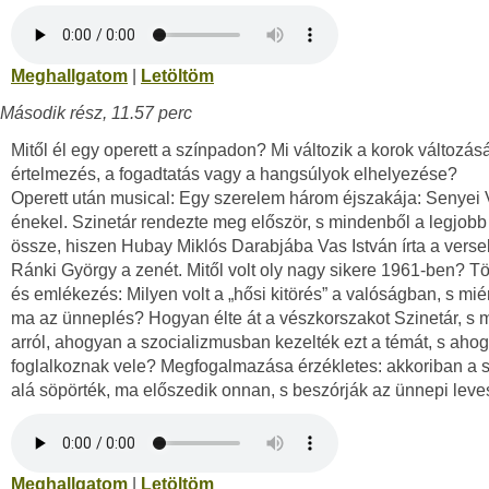
Meghallgatom
|
Letöltöm
Második rész, 11.57 perc
Mitől él egy operett a színpadon? Mi változik a korok változás
értelmezés, a fogadtatás vagy a hangsúlyok elhelyezése?
Operett után musical: Egy szerelem három éjszakája: Senyei 
énekel. Szinetár rendezte meg először, s mindenből a legjobb 
össze, hiszen Hubay Miklós Darabjába Vas István írta a versek
Ránki György a zenét. Mitől volt oly nagy sikere 1961-ben? T
és emlékezés: Milyen volt a „hősi kitörés” a valóságban, s miér
ma az ünneplés? Hogyan élte át a vészkorszakot Szinetár, s m
arról, ahogyan a szocializmusban kezelték ezt a témát, s aho
foglalkoznak vele? Megfogalmazása érzékletes: akkoriban a
alá söpörték, ma előszedik onnan, s beszórják az ünnepi leve
Meghallgatom
|
Letöltöm