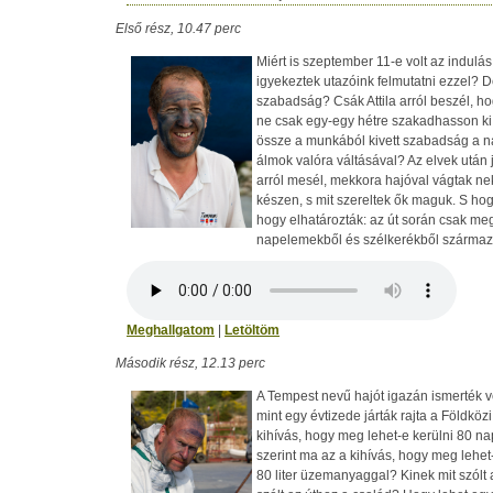
Első rész, 10.47 perc
Miért is szeptember 11-e volt az indulá
igyekeztek utazóink felmutatni ezzel? De
szabadság? Csák Attila arról beszél, h
ne csak egy-egy hétre szakadhasson k
össze a munkából kivett szabadság 
álmok valóra váltásával? Az elvek után 
arról mesél, mekkora hajóval vágtak nek
készen, s mit szereltek ők maguk. S hogy
hogy elhatározták: az út során csak meg
napelemekből és szélkerékből származ
Meghallgatom
|
Letöltöm
Második rész, 12.13 perc
A Tempest nevű hajót igazán ismerték 
mint egy évtizede járták rajta a Földköz
kihívás, hogy meg lehet-e kerülni 80 nap
szerint ma az a kihívás, hogy meg lehet
80 liter üzemanyaggal? Kinek mit szólt