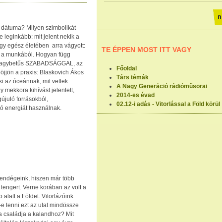
s dátuma? Milyen szimbolikát
 leginkább: mit jelent nekik a
ogy egész életében arra vágyott:
TE ÉPPEN MOST ITT VAGY
i a munkából. Hogyan függ
a nagybetűs SZABADSÁGGAL, az
Főoldal
jöjjön a praxis: Blaskovich Ákos
Társ témák
i az óceánnak, mit vettek
A Nagy Generáció rádióműsorai
 mekkora kihívást jelentett,
2014-es évad
újuló forrásokból,
02.12-i adás - Vitorlással a Föld körül
ó energiát használnak.
vendégeink, hiszen már több
i tengert. Verne korában az volt a
 alatt a Földet. Vitorlázóink
-e tenni ezt az utat mindössze
 a családja a kalandhoz? Mit