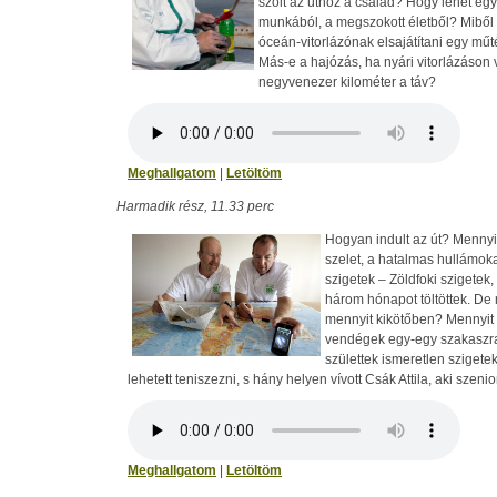
szólt az úthoz a család? Hogy lehet egy
munkából, a megszokott életből? Miből á
óceán-vitorlázónak elsajátítani egy műt
Más-e a hajózás, ha nyári vitorlázáson 
negyvenezer kilométer a táv?
Meghallgatom
|
Letöltöm
Harmadik rész, 11.33 perc
Hogyan indult az út? Mennyi
szelet, a hatalmas hullámoka
szigetek – Zöldfoki szigetek,
három hónapot töltöttek. De m
mennyit kikötőben? Mennyit v
vendégek egy-egy szakaszra
születtek ismeretlen szigete
lehetett teniszezni, s hány helyen vívott Csák Attila, aki szen
Meghallgatom
|
Letöltöm