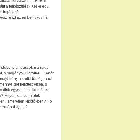
általán kiszakadni egy évre
llt a felkészülés? Kell-e egy
ét fogásait?
vesz részt az ember, vagy ha
 időbe telt megszokni a nagy
t, a magányt? Gibraltár – Kanári
 majd irány a karibi térség, ahol
ennyi időt töltöttek vízen, s
oltak egyedül, s mikor jöttek
? Milyen kapcsolatotok
ken, ismeretlen kikötőkben? Hol
ior európabajnok?