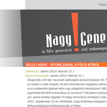
Hogya
02.12-I ADÁS - VITORLÁSSAL A FÖLD KÖRÜL
Létrehozta:
admin (2014. február 13. )
Utolsó hozzászóló:
admin (2014. február 13. )
Elegendő-e 80 liter használt sütőolajból készült biodizel 45
az ember a háta mögött, mit kell elrendeznie magában ahhoz,
el az emberélet útjának felén egy világkörüli vitorlásútra? Mit
egymástól két férfi összezárva az óceánon? Mit jelent számuk
azt, amire évekig vágytak? A Nagy Generáció vendége Csák At
2011. szeptember 11-én elindultak, hogy kizárólag megújuló 
felhasználásával körbehajózzák a Földet.