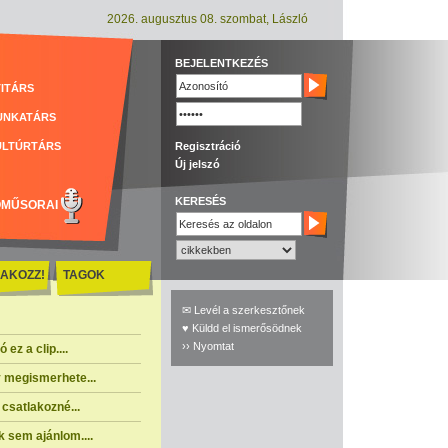
2026. augusztus 08. szombat, László
BEJELENTKEZÉS
ITÁRS
UNKATÁRS
ULTÚRTÁRS
Regisztráció
Új jelszó
KERESÉS
ÓMŰSORAI
AKOZZ!
TAGOK
✉ Levél a szerkesztőnek
♥ Küldd el ismerősödnek
›› Nyomtat
ez a clip....
 megismerhete...
csatlakozné...
 sem ajánlom....