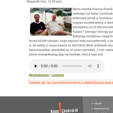
Negyedik rész, 12.06 perc
Merre mentek Francia-Polinéz
nekivágni az Indiai óceánnak
történetek járnak a Szomália
hogyan vezetett ahhoz a dönt
kilométeres út 26.000 kilomét
Kudarc? Dehogy! Volt egy gy
fizikailag-mentálisan megerő
tervek között szerepel, hogy egyszer még visszamennek, s me
is, de addig is csupa kaland az élet! Most itthon próbálják ha
tapasztalatokat, amelyeket az út során szereztek, s már szaba
amely energetikailag épp oly önellátó, mint a hajó volt.
Meghallgatom
|
Letöltöm
Kattints ide, ha szeretnéd megnézni a rádióműsorral kapc
rólunk
impresszum