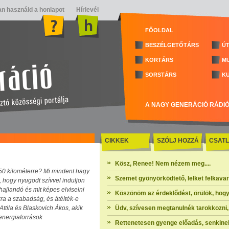
n használd a honlapot
Hírlevél
FŐOLDAL
BESZÉLGETŐTÁRS
ÚT
KORTÁRS
M
SORSTÁRS
K
A NAGY GENERÁCIÓ RÁDI
CIKKEK
SZÓLJ HOZZÁ
CSATL
Kösz, Renee! Nem nézem meg....
.750 kilométerre? Mi mindent hagy
Szemet gyönyörködtető, lelket felkavaró 
 hogy nyugodt szívvel induljon
 hajlandó és mit képes elviselni
Köszönöm az érdeklődést, örülök, hogy
ra a szabadság, és átélték-e
tila és Blaskovich Ákos, akik
Üdv, szívesen megtanulnék tarokkozni, 
energiaforrások
Rettenetesen gyenge előadás, senkinek