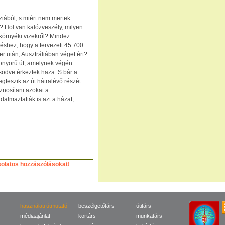
iából, s miért nem mertek
? Hol van kalózveszély, milyen
 környéki vizekről? Mindez
éshez, hogy a tervezett 45.700
er után, Ausztráliában véget ért?
önyörű út, amelynek végén
södve érkeztek haza. S bár a
gteszik az út hátralévő részét
sznosítani azokat a
dalmaztatták is azt a házat,
solatos hozzászólásokat!
használati útmutató
beszélgetőtárs
útitárs
médiaajánlat
kortárs
munkatárs