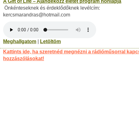
A Gift of Life – Ajándékozz életet program honlapja
Önkénteseknek és érdeklődőknek levélcím:
kercsmarandras@hotmail.com
Meghallgatom
|
Letöltöm
Kattints ide, ha szeretnéd megnézni a rádióműsorral kapc
hozzászólásokat!