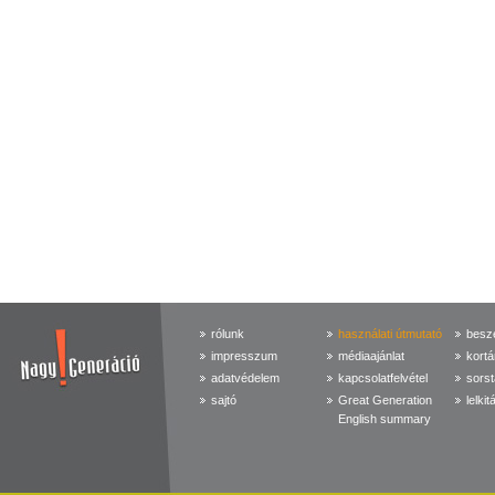
rólunk
használati útmutató
beszé
impresszum
médiaajánlat
kortá
adatvédelem
kapcsolatfelvétel
sorst
sajtó
Great Generation
lelkit
English summary