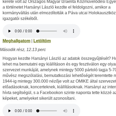
kerete volt az Országos Magyar Izraelita Közművelődési Egyes
a történetet Harsányi László kezdte el feldolgozni, amikor a
kormányváltás után elmozdították a Páva utcai Holokausztkö
igazgatói székéből.
Meghallgatom
|
Letöltöm
Második rész, 12.13 perc
Hogyan kezdte Harsányi László az adatok összegyűjtését? 
lehet ma bemutatni egy kiállításon és egy fesztiválon egy olya
szervezet munkáját, amelynek mintegy 5000 pártoló tagja 5-7
művész megszólalási, bemutatkozási lehetőségét teremtette
1944-ig mintegy 300.000 nézője volt az OMIKE által szervezet
előadásoknak, koncerteknek, kiállításoknak. Harsányi az inter
hívta segítségül, s a Facebookon szinte naponta tette közzé a
képeket, amelyeket sikerült azonosítani.