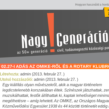
Hogyan használd a honl
02.27-I ADÁS AZ OMIKE-RŐL ÉS A ROTARY KLUB
Létrehozta:
admin (2013. február 27. )
Utolsó hozzászóló:
admin (2013. február 27. )
Egy kiállítás olyan művészekről, akik a magyar történelem
legdicstelenebb korszakában éltek. Színészek játszhattak, z
muzsikálhattak, festők állíthattak ki, kaptak lehetőséget minimá
megélhetésre – amíg lehetett. Az OMIKE, az Országos Magyar 
Közművelődési Egyesület 1938 és 44 közötti történetét eddi