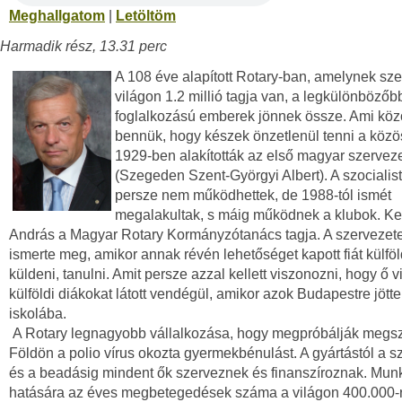
Meghallgatom
|
Letöltöm
Harmadik rész, 13.31 perc
A 108 éve alapított Rotary-ban, amelynek sze
világon 1.2 millió tagja van, a legkülönbözőb
foglalkozású emberek jönnek össze. Ami köz
bennük, hogy készek önzetlenül tenni a közö
1929-ben alakították az első magyar szerveze
(Szegeden Szent-Györgyi Albert). A szocialis
persze nem működhettek, de 1988-tól ismét
megalakultak, s máig működnek a klubok. K
András a Magyar Rotary Kormányzótanács tagja. A szervezete
ismerte meg, amikor annak révén lehetőséget kapott fiát külföl
küldeni, tanulni. Amit persze azzal kellett viszonozni, hogy ő v
külföldi diákokat látott vendégül, amikor azok Budapestre jött
iskolába.
A Rotary legnagyobb vállalkozása, hogy megpróbálják megsz
Földön a polio vírus okozta gyermekbénulást. A gyártástól a sz
és a beadásig mindent ők szerveznek és finanszíroznak. Mun
hatására az éves megbetegedések száma a világon 400.000-r