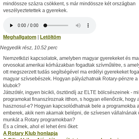
mindössze százra csökkent, s már mindössze két országban
veszélyeztetettek a gyerekek.
Meghallgatom
|
Letöltöm
Negyedik rész, 10.52 perc
Nemzetközi kapcsolatok, amelyben magyar gyerekeket és ma
orvosokat amerikai kórházakban fogadtak szívműtétre, s ame
ott megszerzett tudás segítségével ma erdélyi gyerekeket fog
magyar szívsebészek. Hogyan pályázhatnak Rotary-pénzre a
klubok?
Játszótér, ingyen bicikli, ösztöndíj az ELTE bölcsészeinek - m
programokat finanszíroznak itthon, s hogyan ellenőrzik, hogy a
hasznosul-e? Hogyan kapcsolódhatnak bele a programokba 
emberek, akik nem akarnak belépni, de szívesen vállalnának
munkát a Rotary programokban?
És a címek, ahol el lehet érni őket:
A Rotary Klub honlapja