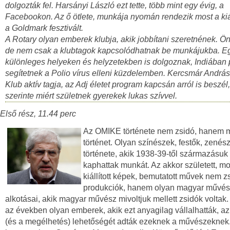
dolgozták fel. Harsányi László ezt tette, több mint egy évig, a
Facebookon. Az ő ötlete, munkája nyomán rendezik most a kiál
a Goldmark fesztivált.
A Rotary olyan emberek klubja, akik jobbítani szeretnének. Ö
de nem csak a klubtagok kapcsolódhatnak be munkájukba. 
különleges helyeken és helyzetekben is dolgoznak, Indiában 
segítetnek a Polio vírus elleni küzdelemben. Kercsmár András,
Klub aktív tagja, az Adj életet program kapcsán arról is beszél
szerinte miért születnek gyerekek lukas szívvel.
Első rész, 11.44 perc
Az OMIKE története nem zsidó, hanem 
történet. Olyan színészek, festők, zenés
története, akik 1938-39-től származásuk
kaphattak munkát. Az akkor született, mo
kiállított képek, bemutatott művek nem z
produkciók, hanem olyan magyar művé
alkotásai, akik magyar művész mivoltjuk mellett zsidók voltak
az években olyan emberek, akik ezt anyagilag vállalhatták, az
(és a megélhetés) lehetőségét adták ezeknek a művészeknek