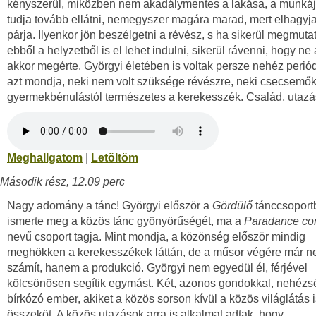
kényszerül, miközben nem akadálymentes a lakása, a munká
tudja tovább ellátni, nemegyszer magára marad, mert elhagyja
párja. Ilyenkor jön beszélgetni a révész, s ha sikerül megmuta
ebből a helyzetből is el lehet indulni, sikerül rávenni, hogy ne a
akkor megérte. Györgyi életében is voltak persze nehéz perió
azt mondja, neki nem volt szüksége révészre, neki csecsemőko
gyermekbénulástól természetes a kerekesszék. Család, utazá
Meghallgatom
|
Letöltöm
Második rész, 12.09 perc
Nagy adomány a tánc! Györgyi először a
Gördülő
tánccsoport
ismerte meg a közös tánc gyönyörűségét, ma a
Paradance c
nevű csoport tagja. Mint mondja, a közönség először mindig
meghökken a kerekesszékek láttán, de a műsor végére már n
számít, hanem a produkció. Györgyi nem egyedül él, férjével
kölcsönösen segítik egymást. Két, azonos gondokkal, nehézs
bírkózó ember, akiket a közös sorson kívül a közös világlátás 
összeköt. A közös utazások arra is alkalmat adtak, hogy