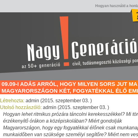
Hogyan használd a honl
09.09-I ADÁS ARRÓL, HOGY MILYEN SORS JUT MA
MAGYARORSZÁGON KÉT, FOGYATÉKKAL ÉLŐ E
Létrehozta:
admin (2015. szeptember 03. )
Utolsó hozzászóló:
admin (2015. szeptember 03. )
Hogyan lehet ritmikus prózára táncolni kerekesszékkel? Mi tör
érzékenyítő órákon a középiskolában? Miért gondolják
Magyarországon, hogy egy fogyatékkal élőnek csak munkan
munkaidőben van szüksége személyi segítőre? Miért nem ve