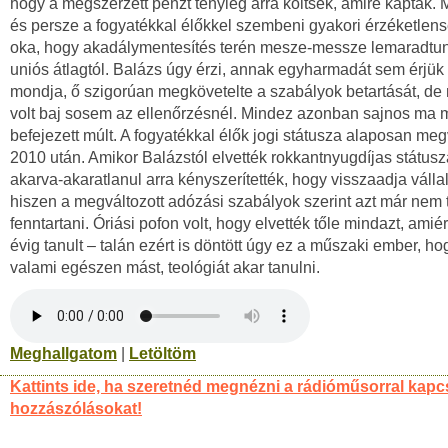
hogy a megszerzett pénzt tényleg arra költsék, amire kapták. 
és persze a fogyatékkal élőkkel szembeni gyakori érzéketlens
oka, hogy akadálymentesítés terén mesze-messze lemaradtu
uniós átlagtól. Balázs úgy érzi, annak egyharmadát sem érjük 
mondja, ő szigorúan megkövetelte a szabályok betartását, de
volt baj sosem az ellenőrzésnél. Mindez azonban sajnos ma 
befejezett múlt. A fogyatékkal élők jogi státusza alaposan meg
2010 után. Amikor Balázstól elvették rokkantnyugdíjas státusz
akarva-akaratlanul arra kényszerítették, hogy visszaadja válla
hiszen a megváltozott adózási szabályok szerint azt már nem 
fenntartani. Óriási pofon volt, hogy elvették tőle mindazt, amiér
évig tanult – talán ezért is döntött úgy ez a műszaki ember, h
valami egészen mást, teológiát akar tanulni.
Meghallgatom
|
Letöltöm
Kattints ide, ha szeretnéd megnézni a rádióműsorral kapc
hozzászólásokat!