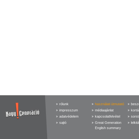
rólunk
használati útmutató
beszé
impresszum
médiaajánlat
kortá
adatvédelem
kapcsolatfelvétel
sorst
sajtó
Great Generation
lelkit
English summary