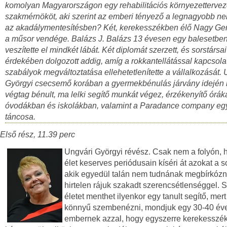
komolyan Magyarországon egy rehabilitációs környezetterve
szakmérnököt, aki szerint az emberi tényező a legnagyobb n
az akadálymentesítésben? Két, kerekesszékben élő Nagy Ge
a műsor vendége. Balázs J. Balázs 13 évesen egy balesetbe
veszítette el mindkét lábát. Két diplomát szerzett, és sorstársai
érdekében dolgozott addig, amíg a rokkantellátással kapcsola
szabályok megváltoztatása ellehetetlenítette a vállalkozását. 
Györgyi csecsemő korában a gyermekbénulás járvány idején l
végtag bénult, ma lelki segítő munkát végez, érzékenyítő óráka
óvodákban és iskolákban, valamint a Paradance company egy
táncosa.
Első rész, 11.39 perc
Ungvári Györgyi révész. Csak nem a folyón,
élet keserves periódusain kíséri át azokat a so
akik egyedül talán nem tudnának megbírkózn
hirtelen rájuk szakadt szerencsétlenséggel. S
életet menthet ilyenkor egy tanult segítő, mer
könnyű szembenézni, mondjuk egy 30-40 év
embernek azzal, hogy egyszerre kerekesszé