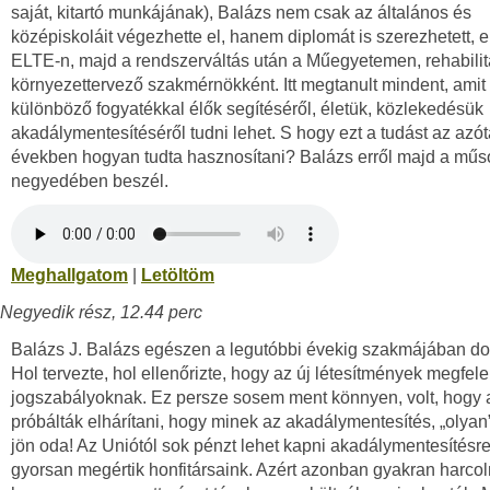
saját, kitartó munkájának), Balázs nem csak az általános és
középiskoláit végezhette el, hanem diplomát is szerezhetett, e
ELTE-n, majd a rendszerváltás után a Műegyetemen, rehabilit
környezettervező szakmérnökként. Itt megtanult mindent, amit
különböző fogyatékkal élők segítéséről, életük, közlekedésük
akadálymentesítéséről tudni lehet. S hogy ezt a tudást az azóta
években hogyan tudta hasznosítani? Balázs erről majd a műso
negyedében beszél.
Meghallgatom
|
Letöltöm
Negyedik rész, 12.44 perc
Balázs J. Balázs egészen a legutóbbi évekig szakmájában dol
Hol tervezte, hol ellenőrizte, hogy az új létesítmények megfele
jogszabályoknak. Ez persze sosem ment könnyen, volt, hogy 
próbálták elhárítani, hogy minek az akadálymentesítés, „olya
jön oda! Az Uniótól sok pénzt lehet kapni akadálymentesítésre
gyorsan megértik honfitársaink. Azért azonban gyakran harcolni