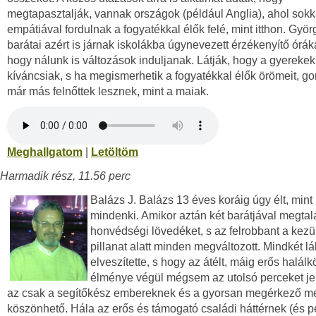
megtapasztalják, vannak országok (például Anglia), ahol sokk
empátiával fordulnak a fogyatékkal élők felé, mint itthon. Györ
barátai azért is járnak iskolákba úgynevezett érzékenyítő óráka
hogy nálunk is változások induljanak. Látják, hogy a gyerekek
kíváncsiak, s ha megismerhetik a fogyatékkal élők örömeit, gon
már más felnőttek lesznek, mint a maiak.
Meghallgatom
|
Letöltöm
Harmadik rész, 11.56 perc
Balázs J. Balázs 13 éves koráig úgy élt, mint 
mindenki. Amikor aztán két barátjával megtal
honvédségi lövedéket, s az felrobbant a kez
pillanat alatt minden megváltozott. Mindkét lá
elveszítette, s hogy az átélt, máig erős halálk
élménye végül mégsem az utolsó perceket jel
az csak a segítőkész embereknek és a gyorsan megérkező m
köszönhető. Hála az erős és támogató családi háttérnek (és p