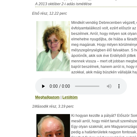
A 2013 október 2-i adás ismétlése
Első rész, 12.22 perc
Mindkét vendég Debrecenben végzett, 
évfolyamtalálkozó volt, ezért először az 
beszélnek. Arról, hogy milyen sok olyan
elmehetne nyugdíjba, de hiába a fáradt
meg magának. Hogy milyen körülmények
mélyszegénységben élő falvakban. S ho
ápolónők, akik sok éve Erdélyből jötte
mennek vissza – mert ott jobban megbec
bajról beszélnek, hanem arról is, hogy m
azokkal, akik máig büszkén vállalják ha
Meghallgatom
|
Letöltöm
1Második rész, 3.19 perc
Ki hogyan kezdte a pályát? Először So
mesél arról, hogy miért tanult szemésze
Egy olyan szakmát, ami Magyarországon 
pedig a határterületek nagyon fontosak.