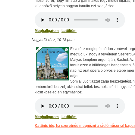
mesél. Arról, hogy mi is az a gammakés (egy műtéti eljárás), h
különböző helyein hogyan tanulta ezt az eljárást.
Meghallgatom
|
Letöltöm
Negyedik rész, 10.18 perc
Ez a rész meglepő módon zenével: org
megtudjuk, hogy a felvételen Szeifert G
Mátyás templom orgonáján, Bachot. Az 
tanult ezen a különleges hangszeren já
napi tíz órát operáló orvos életébe még
adjon.
Somlai Judit azzal zárja beszélgetést, 
emberekről beszél, akik sokat tettek-tesznek azért, hogy a lá
kicsit közeledjen egymáshoz.
Meghallgatom
|
Letöltöm
Kattints ide, ha szeretnéd megnézni a rádióműsorral kapc