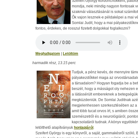
Szeifert György kórboncnokként, patoló
mondja, neki mindig nagyon fontosak vo
szakmái választásánál is sokat számítot
Ők vajon lesznek-e példaképei a mai v
Somlai Judit, hogy a mai pályakezdőkn
fontos, érdekes, de rosszul fizetett dolgokkal foglalkozni?
Meghallgatom
|
Letöltöm
harmadik rész, 13.15 perc
Tudjuk, a pénz kevés, de mennyire tám
pályakezdőkkel maga az orvostársadalo
a társadalom? Hogyan fogadja be a bet
beszél, hogy a másságot oly nehezen 
a látássérült embereknek a betegségükö
megküzdeniük. De Somlai Juditnak azért
megjelenhessen szerkesztésében az a 
amit több tucat orvos írt, s amiben össz
szemészetről és a neurológiáról, pontos
kapcsolatáról tudnak. A könyv egyébkén
letölthető alapítványuk
honlapjáról
.
Szeifert György is egy könyvről, a saját, gammakésről szóló,