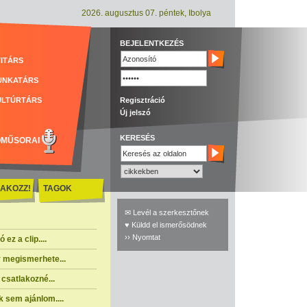
2026. augusztus 07. péntek, Ibolya
BEJELENTKEZÉS
ITÁRS
UNKATÁRS
ULTÚRTÁRS
Regisztráció
Új jelszó
KERESÉS
ÓMŰSORAI
AKOZZ!
TAGOK
✉ Levél a szerkesztőnek
♥ Küldd el ismerősödnek
›› Nyomtat
ez a clip....
 megismerhete...
csatlakozné...
 sem ajánlom....