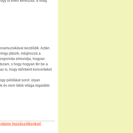
ogy öt éven keresztül, a világ
onamuzsikával kezdődik. Aztán
yörgy játszik, méghozzá a
orgonista elmondja, hogyan
tszani, s hogy hogyan fér be a
 az is, hogy időnként koncerteket
hogy példákat sorol: olyan
tók és nem látók világa legalább
solatos hozzászólásokat!