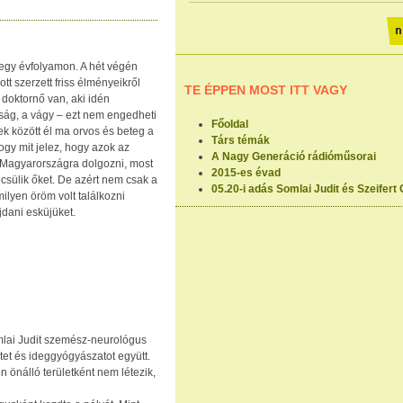
egy évfolyamon. A hét végén
ott szerzett friss élményeikről
TE ÉPPEN MOST ITT VAGY
 doktornő van, aki idén
ság, a vágy – ezt nem engedheti
Főoldal
 között él ma orvos és beteg a
Társ témák
gy mit jelez, hogy azok az
A Nagy Generáció rádióműsorai
k Magyarországra dolgozni, most
2015-es évad
sülik őket. De azért nem csak a
05.20-i adás Somlai Judit és Szeifer
ilyen öröm volt találkozni
jdani esküjüket.
mlai Judit szemész-neurológus
tet és ideggyógyászatot együtt.
önálló területként nem létezik,