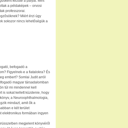
gusként kezdte a pályát. Mint
ltak a példaképek – orvosi
tak professzorai.
égzősöknek? Miért érzi úgy
ek sokszor nincs lehetőségük a
ogató, befogadó a
m? Figyelnek-e a fiatalokra? És
eg embert? Somlai Judit arról
elfogadó magyar társadalomban
n túl mi mindennel kell
 is sokat kellett küzdenie, hogy
könyv, a Neuroophthalmologia,
egzik mindazt, amit ők a
abban e két terület
t elektronikus formában ingyen
 Brüsszelben megjelent könyvéről