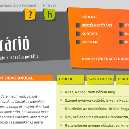
n használd a honlapot
Hírlevél
FŐOLDAL
BESZÉLGETŐTÁRS
ÚT
KORTÁRS
M
SORSTÁRS
K
A NAGY GENERÁCIÓ RÁDI
ÖRGY ORVOSOKKAL
CIKKEK
SZÓLJ HOZZÁ
CSATL
Kösz, Renee! Nem nézem meg....
 időre meghívunk valakit
Szemet gyönyörködtető, lelket felkavaró 
si szakma fanatikus művelője,
ész mondja el, milyen álmokkal
Köszönöm az érdeklődést, örülök, hogy
zdelmek árán, hol tartanak most.
z ehhez a korosztályhoz tartozó
Üdv, szívesen megtanulnék tarokkozni, 
rolni szakmájukat az egyre
Rettenetesen gyenge előadás, senkinek