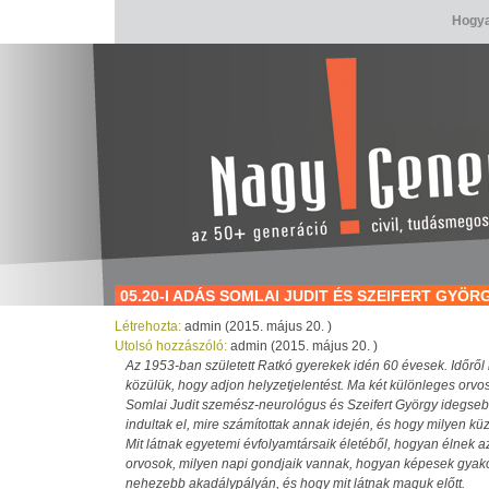
Hogya
05.20-I ADÁS SOMLAI JUDIT ÉS SZEIFERT GY
Létrehozta:
admin (2015. május 20. )
Utolsó hozzászóló:
admin (2015. május 20. )
Az 1953-ban született Ratkó gyerekek idén 60 évesek. Időről
közülük, hogy adjon helyzetjelentést. Ma két különleges orvo
Somlai Judit szemész-neurológus és Szeifert György idegseb
indultak el, mire számítottak annak idején, és hogy milyen kü
Mit látnak egyetemi évfolyamtársaik életéből, hogyan élnek a
orvosok, milyen napi gondjaik vannak, hogyan képesek gyako
nehezebb akadálypályán, és hogy mit látnak maguk előtt.