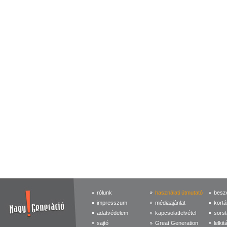
rólunk
használati útmutató
beszé
impresszum
médiaajánlat
kortá
adatvédelem
kapcsolatfelvétel
sorst
sajtó
Great Generation
lelkit