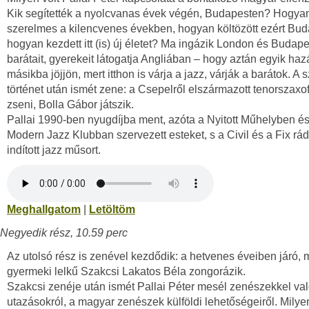
Kik segítették a nyolcvanas évek végén, Budapesten? Hogyan 
szerelmes a kilencvenes években, hogyan költözött ezért Bud
hogyan kezdett itt (is) új életet? Ma ingázik London és Budape
barátait, gyerekeit látogatja Angliában – hogy aztán egyik haz
másikba jöjjön, mert itthon is várja a jazz, várják a barátok. A
történet után ismét zene: a Csepelről elszármazott tenorszax
zseni, Bolla Gábor játszik.
Pallai 1990-ben nyugdíjba ment, azóta a Nyitott Műhelyben és
Modern Jazz Klubban szervezett esteket, s a Civil és a Fix rá
indított jazz műsort.
Meghallgatom
|
Letöltöm
Negyedik rész, 10.59 perc
Az utolsó rész is zenével kezdődik: a hetvenes éveiben járó, 
gyermeki lelkű Szakcsi Lakatos Béla zongorázik.
Szakcsi zenéje után ismét Pallai Péter mesél zenészekkel való
utazásokról, a magyar zenészek külföldi lehetőségeiről. Milye