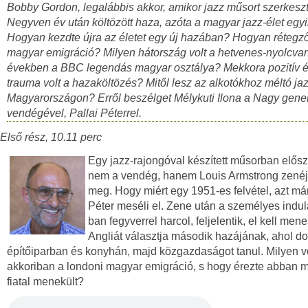
Bobby Gordon, legalábbis akkor, amikor jazz műsort szerkeszt
Negyven év után költözött haza, azóta a magyar jazz-élet egyi
Hogyan kezdte újra az életet egy új hazában? Hogyan rétegző
magyar emigráció? Milyen hátország volt a hetvenes-nyolcva
években a BBC legendás magyar osztálya? Mekkora pozitív é
trauma volt a hazaköltözés? Mitől lesz az alkotókhoz méltó jaz
Magyarországon? Erről beszélget Mélykuti Ilona a Nagy gene
vendégével, Pallai Péterrel.
Első rész, 10.11 perc
Egy jazz-rajongóval készített műsorban elős
nem a vendég, hanem Louis Armstrong zenéj
meg. Hogy miért egy 1951-es felvétel, azt már
Péter meséli el. Zene után a személyes indul
ban fegyverrel harcol, feljelentik, el kell mene
Angliát választja második hazájának, ahol do
építőiparban és konyhán, majd közgazdaságot tanul. Milyen v
akkoriban a londoni magyar emigráció, s hogy érezte abban 
fiatal menekült?