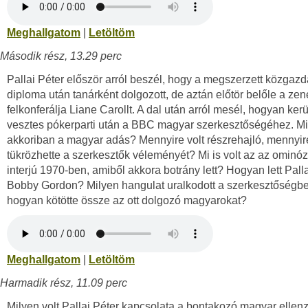
Meghallgatom
|
Letöltöm
Második rész, 13.29 perc
Pallai Péter először arról beszél, hogy a megszerzett közgaz
diploma után tanárként dolgozott, de aztán előtör belőle a zen
felkonferálja Liane Carollt. A dal után arról mesél, hogyan kerü
vesztes pókerparti után a BBC magyar szerkesztőségéhez. Mil
akkoriban a magyar adás? Mennyire volt részrehajló, mennyir
tükrözhette a szerkesztők véleményét? Mi is volt az az ominóz
interjú 1970-ben, amiből akkora botrány lett? Hogyan lett Pall
Bobby Gordon? Milyen hangulat uralkodott a szerkesztőségb
hogyan kötötte össze az ott dolgozó magyarokat?
Meghallgatom
|
Letöltöm
Harmadik rész, 11.09 perc
Milyen volt Pallai Péter kapcsolata a bontakozó magyar ellen