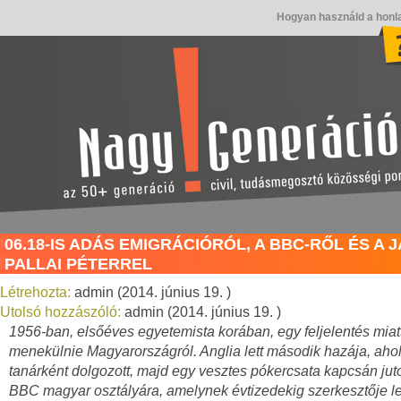
Hogyan használd a honl
06.18-IS ADÁS EMIGRÁCIÓRÓL, A BBC-RŐL ÉS A 
PALLAI PÉTERREL
Létrehozta:
admin (2014. június 19. )
Utolsó hozzászóló:
admin (2014. június 19. )
1956-ban, elsőéves egyetemista korában, egy feljelentés miatt 
menekülnie Magyarországról. Anglia lett második hazája, ahol
tanárként dolgozott, majd egy vesztes pókercsata kapcsán jutot
BBC magyar osztályára, amelynek évtizedekig szerkesztője let