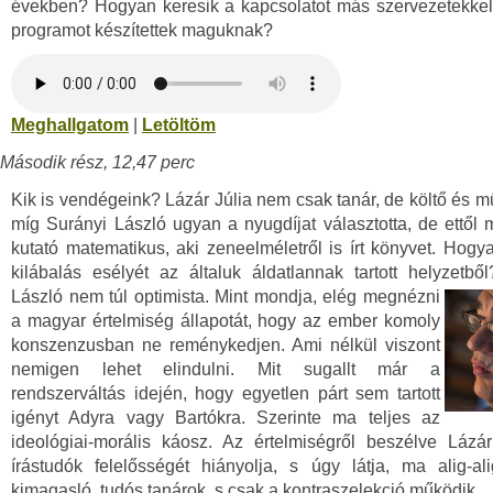
években? Hogyan keresik a kapcsolatot más szervezetekkel
programot készítettek maguknak?
Meghallgatom
|
Letöltöm
Második rész, 12,47 perc
Kik is vendégeink? Lázár Júlia nem csak tanár, de költő és műf
míg Surányi László ugyan a nyugdíjat választotta, de ettől
kutató matematikus, aki zeneelméletről is írt könyvet. Hogya
kilábalás esélyét az általuk áldatlannak tartott helyzetből
László nem túl optimista. Mint mondja, elég megnézni
a magyar értelmiség állapotát, hogy az ember komoly
konszenzusban ne reménykedjen. Ami nélkül viszont
nemigen lehet elindulni. Mit sugallt már a
rendszerváltás idején, hogy egyetlen párt sem tartott
igényt Adyra vagy Bartókra. Szerinte ma teljes az
ideológiai-morális káosz. Az értelmiségről beszélve Lázá
írástudók felelősségét hiányolja, s úgy látja, ma alig-a
kimagasló, tudós tanárok, s csak a kontraszelekció működik.