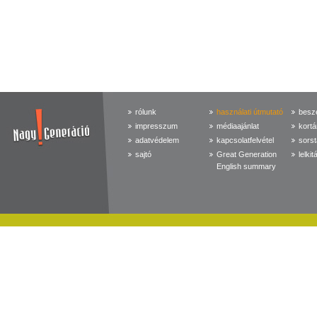
rólunk
használati útmutató
beszé
impresszum
médiaajánlat
kortá
adatvédelem
kapcsolatfelvétel
sorst
sajtó
Great Generation
lelkit
English summary