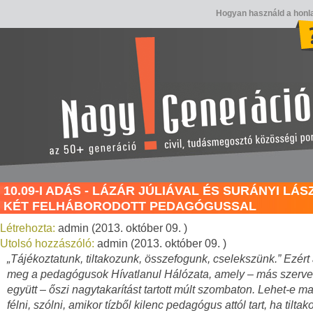
Hogyan használd a honl
10.09-I ADÁS - LÁZÁR JÚLIÁVAL ÉS SURÁNYI LÁS
KÉT FELHÁBORODOTT PEDAGÓGUSSAL
Létrehozta:
admin (2013. október 09. )
Utolsó hozzászóló:
admin (2013. október 09. )
„Tájékoztatunk, tiltakozunk, összefogunk, cselekszünk.” Ezért 
meg a pedagógusok Hívatlanul Hálózata, amely – más szerve
együtt – őszi nagytakarítást tartott múlt szombaton. Lehet-e 
félni, szólni, amikor tízből kilenc pedagógus attól tart, ha tiltak