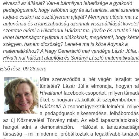
elveszti az állását? Van-e bármilyen lehetősége a gyakorló
pedagógusnak, hogy valóban úgy és azt tanítsa, amit szeretn
tudja-e csukni az osztályterem ajtaját? Mennyire utópia ma az 
autonómia és a tanszabadság azonnali visszaállítását követel
szeretne elérni a Hívatlanul Hálózat ma, jövőre és azután? H
lehet biztonságot nyújtani a diákoknak, megértetni, hogy kér
szégyen, hanem dicsőség? Lehet-e ma is köze Adynak a
matematikához? A Nagy Generáció mai vendége Lázár Júlia, 
Hívatlanul hálózat alapítója és Surányi László matematikataná
Első rész, 09.28 perc
Mire szerveződött a hét végén lezajlott p
tüntetés? Lázár Júlia elmondja, hogyan al
Hívatlanul
facebook-csoportot, milyen támad
őket, s hogyan alakultak át szeptemberben
Hálózattá
. A csoport igyekszik felmérni, mily
a pedagógusok elkeseredése, felháborodása
az új Köznevelési Törvény miatt. Az első tapasztalatoknak
hangot adni a demonstráción. Hálózat a tanszabadságé
társaság – mi mindennel próbálkoztak a legaktívabb tanárok