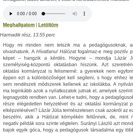
Meghallgatom
|
Letöltöm
Harmadik rész, 13.55 perc
Hogy mi minden nem tetszik ma a pedagógusoknak, ar
olvashatunk. A
Hívatlanul Hálózat
fogalmaz-e meg pozitív p
képet – hangzik a kérdés. Hogyne – mondja Lázár Jú
személyiség-központú oktatásban hiszünk. Azt szeretné
oktatási kormányzat is felismerné: a gyerekek nem egyfor
éppen ezt a különbözőséget kell segíteni, s hogy ehhez l
sem rendészeti módszerek kellenek az iskolákba. A nyilvá
ma leginkább azok a nyilatkozatok jutnak el, amelyek szerin
legnagyobb rendben van. Lehet-e tudni, hogy a pedagóguso
része elégedetlen helyzetével és az oktatási kormányzat 
elképzelésével? Lázár Júlia természetesen csak azokról az ez
beszélni, akik a Hálózat környékén feltűnnek, de, mint 
negatív példák sora szinte végtelen. Surányi László azt mond
bajok egyik góca, hogy a pedagógusok társadalma egy töb