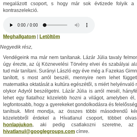
megalázott csoport, s hogy már sok évtizede folyik a
kontraszelekció.
Meghallgatom
|
Letöltöm
Negyedik rész,
Vendégeink ma már nem tanítanak. Lázár Júlia tavaly felmon
úgy érezte, az új Köznevelési Törvény elvei és szabályai a
tud már tanítani. Surányi László egy éve még a Fazekas Gi
tanított, s most arról beszél, mennyire nem lehet függet
matematika oktatását a kultúra egészétől, s miért helyénvaló
olykor Adyról beszélgetni. Lázár Júlia is arról mesél, hány
lehet egy fiatalhoz közelebb hozni a világot, amelyben él
legfontosabb, hogy a gyerekeket gondolkodásra és felelősség
tanítsuk. Mint mondja, az összes többi másodrendű kér
közelebbről érdekel a Hívatlanul csoport, többet olvas
honlapjukon
, aki pedig csatlakozni szeretne, az
hivatlanul@googlegroups.com
címre.